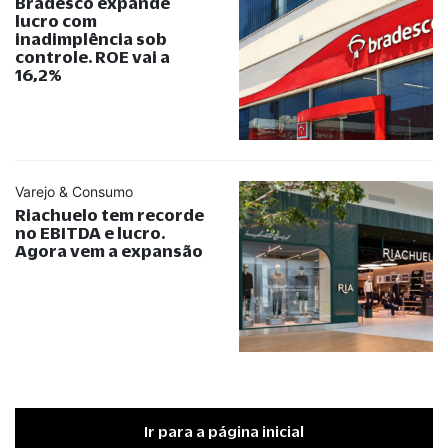
Bradesco expande
lucro com
inadimplência sob
controle. ROE vai a
16,2%
Varejo & Consumo
Riachuelo tem recorde
no EBITDA e lucro.
Agora vem a expansão
Ir para a página inicial