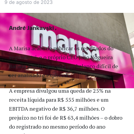
9 de agosto de 2023
André Jankavski
A Marisa acaba de publicar os resultados do
segundo tri, e o próprio CEO João Nogueira
Batista admite que será um balanço difícil de
ser analisado e explicado.
A empresa divulgou uma queda de 25% na
receita líquida para R$ 555 milhões e um
EBITDA negativo de R$ 36,7 milhões. O
prejuízo no tri foi de R$ 63,4 milhões – o dobro
do registrado no mesmo período do ano