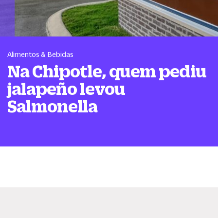
Alimentos & Bebidas
Na Chipotle, quem pediu
jalapeño levou
Salmonella