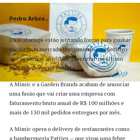
Pedro Arbex
Duas startups estão juntando forças para ganhar
escala num mercado brutalmente competitivo
que se tornou ‘atividade essencial’ no último
ano: o delivery de comida.
A Mimic e a Garden Brands acabam de anunciar
uma fusão que vai criar uma empresa com
faturamento bruto anual de R$ 100 milhões e
mais de 130 mil pedidos entregues por mês.
A Mimic opera o delivery de restaurantes como
a hamburgueria Patties — que virou uma febre