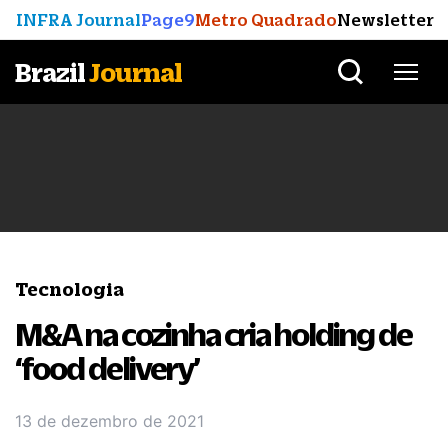
INFRA Journal
Page9
Metro Quadrado
Newsletter
Brazil
Journal
Tecnologia
M&A na cozinha cria holding de
‘food delivery’
13 de dezembro de 2021