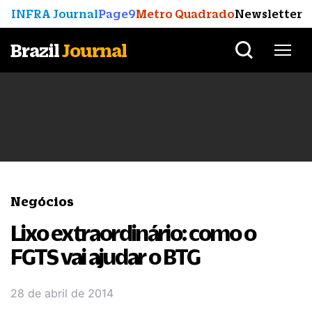
INFRA Journal
Page9
Metro Quadrado
Newsletter
Brazil
Journal
Negócios
Lixo extraordinário: como o
FGTS vai ajudar o BTG
28 de abril de 2014