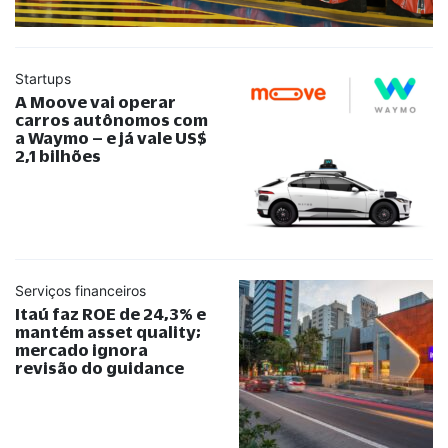
Startups
A Moove vai operar
carros autônomos com
a Waymo – e já vale US$
2,1 bilhões
Serviços financeiros
Itaú faz ROE de 24,3% e
mantém asset quality;
mercado ignora
revisão do guidance