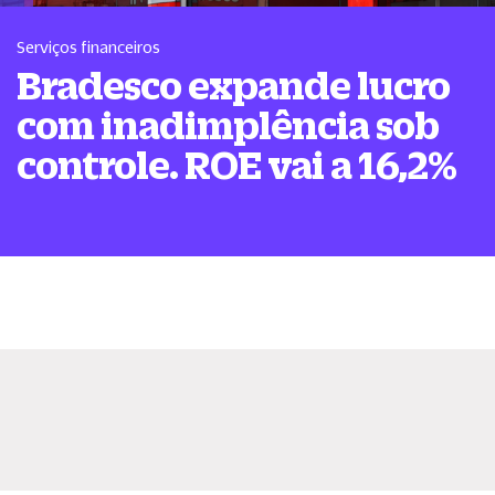
Serviços financeiros
Bradesco expande lucro
com inadimplência sob
controle. ROE vai a 16,2%