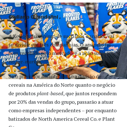
Giuliano Guandalini
A Kellogg, sinônimo de sucrilhos e snacks, vai
se dividir em três companhias. O anúncio foi
bem recebido pelo mercado, e a ação subiu 8%
no
pre-market.
Se o plano for adiante, tanto a divisão de
cereais na América do Norte quanto o negócio
de produtos
plant-based
, que juntos respondem
por 20% das vendas do grupo, passarão a atuar
como empresas independentes – por enquanto
batizados de North America Cereal Co. e Plant