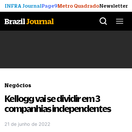
INFRA Journal
Page9
Metro Quadrado
Newsletter
Brazil
Journal
Negócios
Kellogg vai se dividir em 3
companhias independentes
21 de junho de 2022