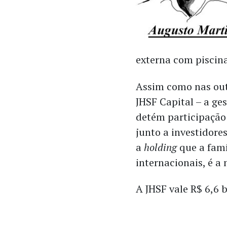
externa com piscin
Assim como nas out
JHSF Capital – a ge
detém participação
junto a investidores
a
holding
que a famí
internacionais, é a
A JHSF vale R$ 6,6 b