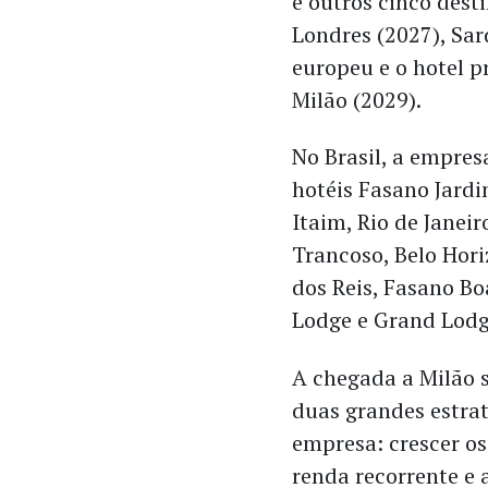
e outros cinco dest
Londres (2027), Sa
europeu e o hotel p
Milão (2029).
No Brasil, a empres
hotéis Fasano Jardi
Itaim, Rio de Janeir
Trancoso, Belo Hor
dos Reis, Fasano Bo
Lodge e Grand Lodg
A chegada a Milão 
duas grandes estra
empresa: crescer os
renda recorrente e