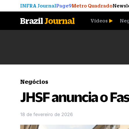
INFRA Journal
Page9
Metro Quadrado
Newsl
Brazil
Journal
Vídeos
Neg
A Moeda que Vingou
Negócios
JHSF anuncia o Fa
18 de fevereiro de 2026