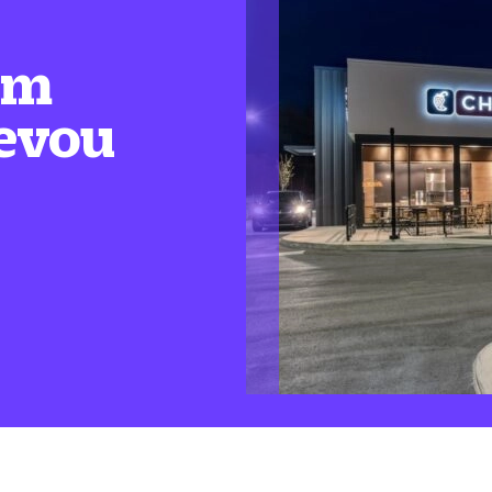
em
levou