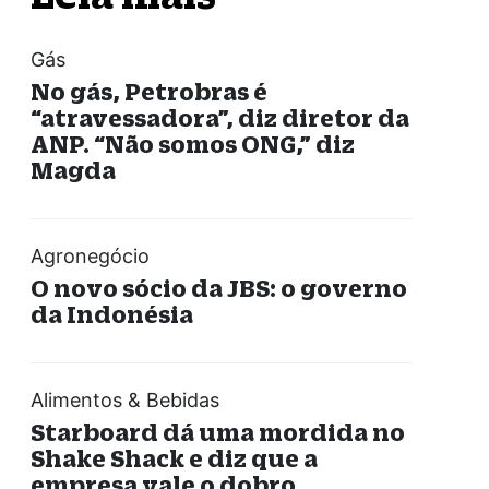
Gás
No gás, Petrobras é
“atravessadora”, diz diretor da
ANP. “Não somos ONG,” diz
Magda
Agronegócio
O novo sócio da JBS: o governo
da Indonésia
Alimentos & Bebidas
Starboard dá uma mordida no
Shake Shack e diz que a
empresa vale o dobro