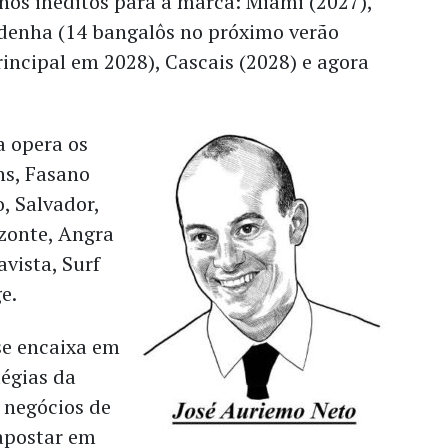
inos inéditos para a marca: Miami (2027),
rdenha (14 bangalôs no próximo verão
rincipal em 2028), Cascais (2028) e agora
a opera os
ns, Fasano
o, Salvador,
izonte, Angra
avista, Surf
e.
se encaixa em
tégias da
 negócios de
 apostar em