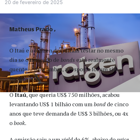
20 de fevereiro de 2025
Matheus Prado
O Itaú e a Raízen decidiram testar no mesmo
dia se o mercado de
bonds
está realmente
quente — para ambas, a resposta foi um sim
inequívoco.
O
Itaú
, que queria US$ 750 milhões, acabou
levantando US$ 1 bilhão com um
bond
de cinco
anos que teve demanda de US$ 3 bilhões, ou 4x
o
book
.
A emissão saiu a um
yield
de 6%, abaixo do
price