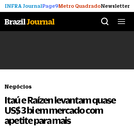
INFRA Journal
Page9
Metro Quadrado
Newsletter
Brazil
Journal
Negócios
Itaú e Raízen levantam quase
US$ 3 bi em mercado com
apetite para mais