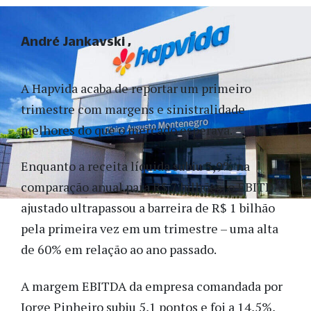
André Jankavski
A Hapvida acaba de reportar um primeiro
trimestre com margens e sinistralidade
melhores do que o mercado esperava.
Enquanto a receita líquida subiu 3,9% na
comparação anual para R$ 7 bilhões, o EBITDA
ajustado ultrapassou a barreira de R$ 1 bilhão
pela primeira vez em um trimestre – uma alta
de 60% em relação ao ano passado.
A margem EBITDA da empresa comandada por
Jorge Pinheiro subiu 5,1 pontos e foi a 14,5%,