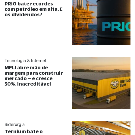
PRIO bate recordes
com petróleo em alta. E
os dividendos?
Tecnologia & Internet
MELI abre mão de
margem para construir
mercado – e cresce
50%. Inacreditável
Siderurgia
Ternium bate o