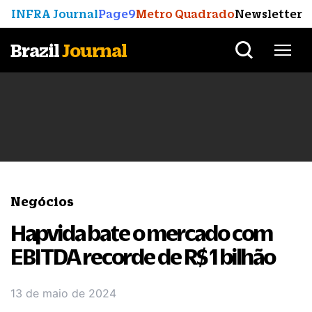
INFRA Journal
Page9
Metro Quadrado
Newsletter
Brazil
Journal
Negócios
Hapvida bate o mercado com
EBITDA recorde de R$ 1 bilhão
13 de maio de 2024