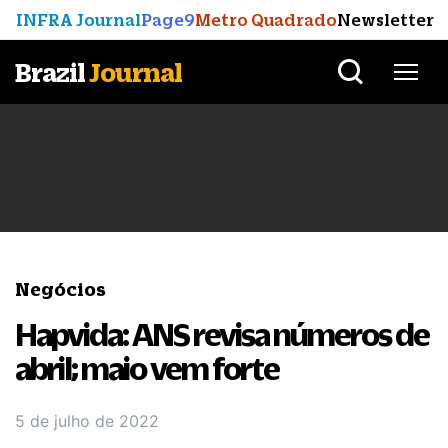
INFRA Journal
Page9
Metro Quadrado
Newsletter
Brazil
Journal
Negócios
Hapvida: ANS revisa números de
abril; maio vem forte
5 de julho de 2022