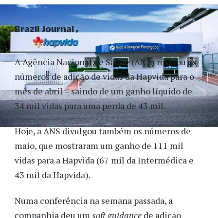
Brazil Journal
A Agência Nacional de Saúde (ANS) revisou os
números de adição de vidas da Hapvida para o
mês de abril – saindo de um ganho líquido de
34 mil vidas para uma perda de 43 mil.
Hoje, a ANS divulgou também os números de
maio, que mostraram um ganho de 111 mil
vidas para a Hapvida (67 mil da Intermédica e
43 mil da Hapvida).
Numa conferência na semana passada, a
companhia deu um
soft guidance
de adição