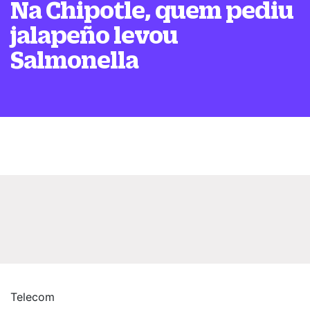
Na Chipotle, quem pediu
jalapeño levou
Salmonella
Telecom