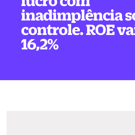
lucro com
inadimplência s
controle. ROE va
16,2%