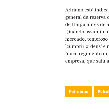
Adriano está indica
general da reserva q
de Itaipu antes de 
Quando assumiu o c
mercado, temeroso d
‘cumprir ordens’ e m
único regimento qu
empresa, que saiu a
Petrobras
Petró