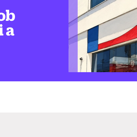
ob
i a