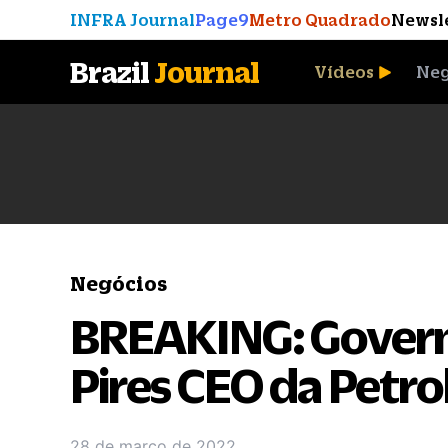
INFRA Journal
Page9
Metro Quadrado
Newsl
Brazil
Journal
Vídeos
Neg
A Moeda que Vingou
Negócios
BREAKING: Govern
Pires CEO da Petro
28 de março de 2022