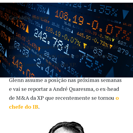
Geraldo Samor
Glenn Mallett, que nos últimos cinco anos foi
um dos responsáveis pela área de mercado de
capitais do BTG, vai chefiar o time de
equity
capital markets
(ECM) da XP.
Glenn assume a posição nas próximas semanas
e vai se reportar a André Quaresma, o ex-head
de M&A da XP que recentemente se tornou
o
chefe do IB
.