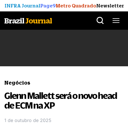
INFRA Journal
Page9
Metro Quadrado
Newsletter
Brazil
Journal
Negócios
Glenn Mallett será o novo head
de ECM na XP
1 de outubro de 2025