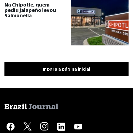
Na Chipotle, quem
pediu jalapeño levou
Salmonella
Ir para a página inicial
Brazil
Journal