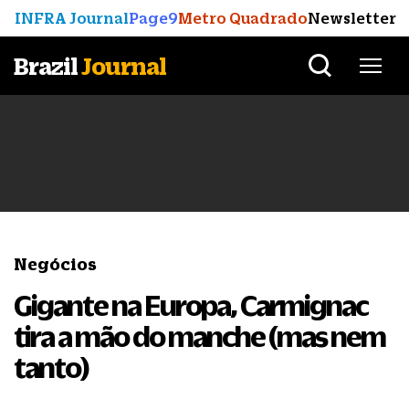
INFRA Journal
Page9
Metro Quadrado
Newsletter
Brazil
Journal
Negócios
Gigante na Europa, Carmignac
tira a mão do manche (mas nem
tanto)