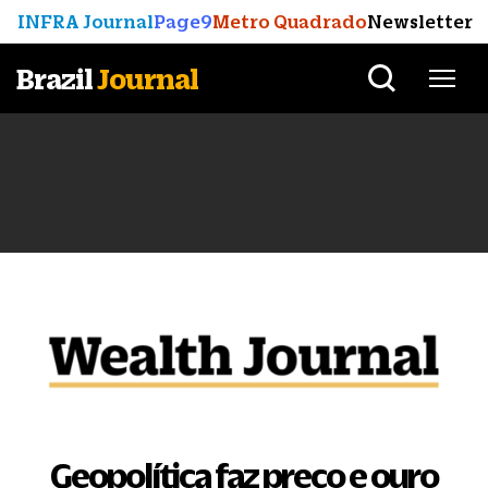
INFRA Journal
Page9
Metro Quadrado
Newsletter
Brazil
Journal
Geopolítica faz preço e ouro