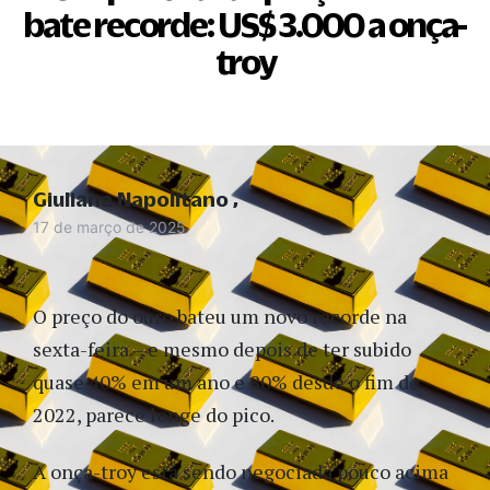
bate recorde: US$ 3.000 a onça-
troy
Giuliana Napolitano
17 de março de 2025
O preço do ouro bateu um novo recorde na
sexta-feira – e mesmo depois de ter subido
quase 40% em um ano e 80% desde o fim de
2022, parece longe do pico.
A onça-troy está sendo negociada pouco acima