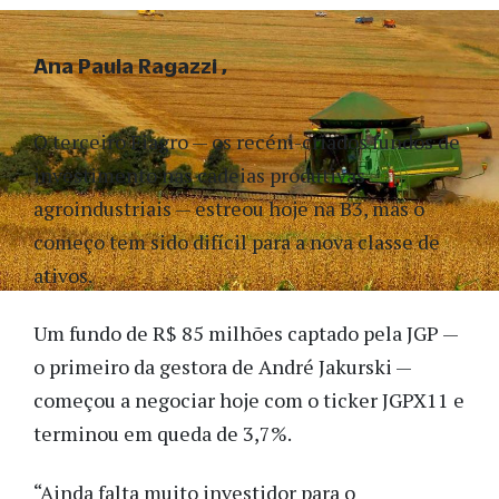
Ana Paula Ragazzi
O terceiro Fiagro — os recém-criados fundos de
investimento nas cadeias produtivas
agroindustriais — estreou hoje na B3, mas o
começo tem sido difícil para a nova classe de
ativos.
Um fundo de R$ 85 milhões captado pela JGP —
o primeiro da gestora de André Jakurski —
começou a negociar hoje com o ticker JGPX11 e
terminou em queda de 3,7%.
“Ainda falta muito investidor para o