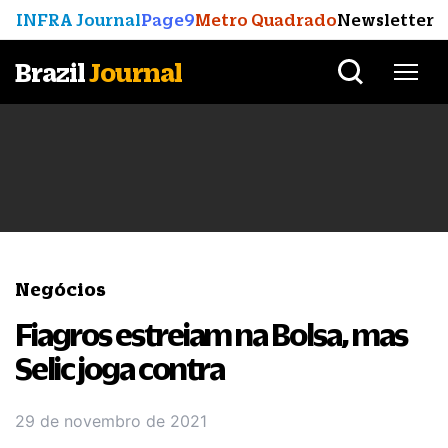
INFRA Journal
Page9
Metro Quadrado
Newsletter
Brazil
Journal
Negócios
Fiagros estreiam na Bolsa, mas
Selic joga contra
29 de novembro de 2021