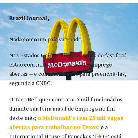
Brazil Journal
Nada como um país vacinado.
Nos Estados Unidos, diversas redes de fast food
estão com milhares de vagas de emprego
abertas — e com dificuldade para preenchê-las,
segundo a CNBC.
O Taco Bell quer contratar 5 mil funcionários
durante sua feira anual de emprego no fim
deste mês;
o McDonald’s tem 25 mil vagas
abertas para trabalhar no Texas
; e a
International House of Pancakes (IHOP) está