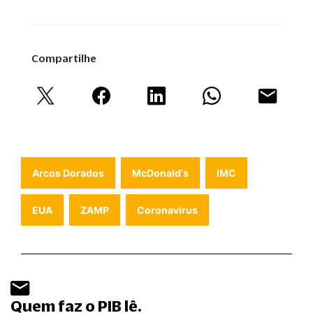
Compartilhe
Arcos Dorados
McDonald's
IMC
EUA
ZAMP
Coronavirus
Quem faz o PIB lê.