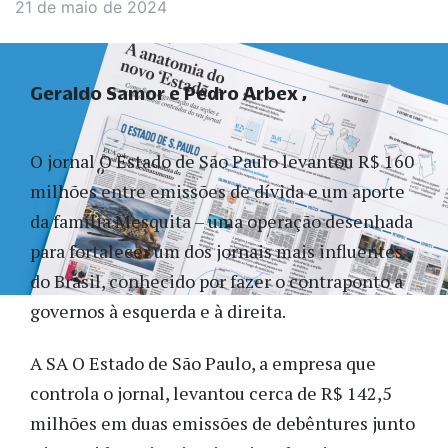
21 de maio de 2024
Geraldo Samor e Pedro Arbex
O jornal O Estado de São Paulo levantou R$ 160
milhões entre emissões de dívida e um aporte
da família Mesquita – uma operação desenhada
para fortalecer um dos jornais mais influentes
do Brasil, conhecido por fazer o contraponto a
governos à esquerda e à direita.
A SA O Estado de São Paulo, a empresa que
controla o jornal, levantou cerca de R$ 142,5
milhões em duas emissões de debêntures junto