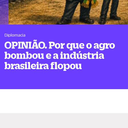
Diplomacia
OPINIÃO. Por que o agro
bombou e a indústria
brasileira flopou