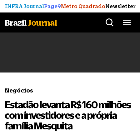
INFRA Journal
Page9
Metro Quadrado
Newsletter
Brazil
Journal
Negócios
Estadão levanta R$ 160 milhões
com investidores e a própria
família Mesquita