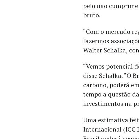
pelo não cumprimen
bruto.
“Com o mercado reg
fazermos associaçõ
Walter Schalka, con
“Vemos potencial de
disse Schalka. “O B
carbono, poderá em
tempo a questão da 
investimentos na pr
Uma estimativa fei
Internacional (ICC 
Brasil poderá negoc