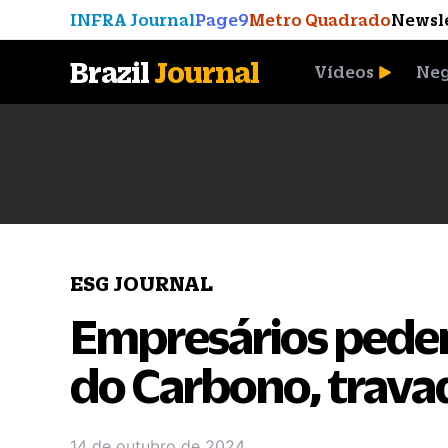
INFRA Journal
Page9
Metro Quadrado
Newsl
Brazil
Journal
Vídeos
Neg
A Moeda que Vingou
ESG JOURNAL
Empresários pedem
do Carbono, trava
14 de outubro de 2024