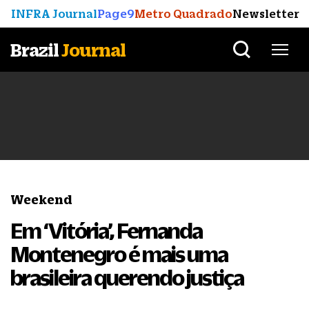
INFRA Journal
Page9
Metro Quadrado
Newsletter
Brazil
Journal
Weekend
Em ‘Vitória’, Fernanda
Montenegro é mais uma
brasileira querendo justiça