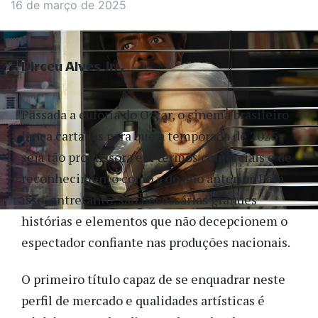
16 de março de 2025
Dirceu Alves Jr.
Passada a euforia do Oscar, o cinema brasileiro
lança cartadas para que a temporada de 2025
seja tão promissora em termos comerciais e de
reconhecimento como a do ano anterior. Para
isso, entretanto, são necessárias grandes
histórias e elementos que não decepcionem o
espectador confiante nas produções nacionais.
O primeiro título capaz de se enquadrar neste
perfil de mercado e qualidades artísticas é