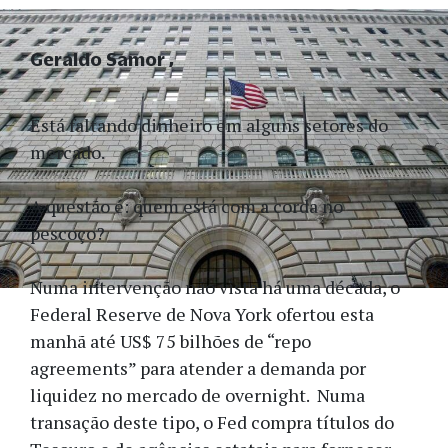
Geraldo Samor
Está faltando dinheiro em alguns setores do
mercado.
A questão é: quem está com a corda no
pescoço?
Numa intervenção não vista há uma década, o
Federal Reserve de Nova York ofertou esta
manhã até US$ 75 bilhões de “repo
agreements” para atender a demanda por
liquidez no mercado de overnight. Numa
transação deste tipo, o Fed compra títulos do