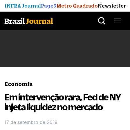
INFRA Journal
Page9
Metro Quadrado
Newsletter
Brazil
Journal
Economia
Em intervenção rara, Fed de NY
injeta liquidez no mercado
17 de setembro de 2019