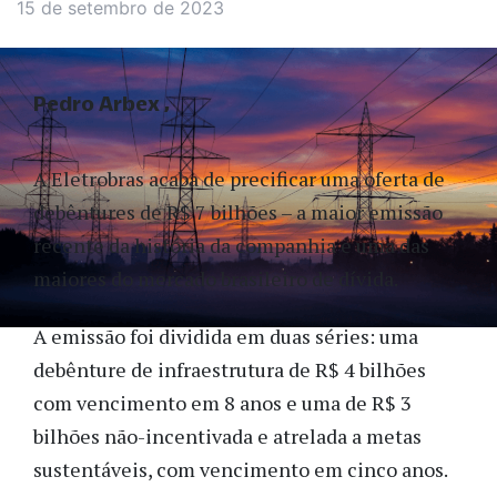
15 de setembro de 2023
Pedro Arbex
A Eletrobras acaba de precificar uma oferta de
debêntures de R$ 7 bilhões – a maior emissão
recente da história da companhia e uma das
maiores do mercado brasileiro de dívida.
A emissão foi dividida em duas séries: uma
debênture de infraestrutura de R$ 4 bilhões
com vencimento em 8 anos e uma de R$ 3
bilhões não-incentivada e atrelada a metas
sustentáveis, com vencimento em cinco anos.