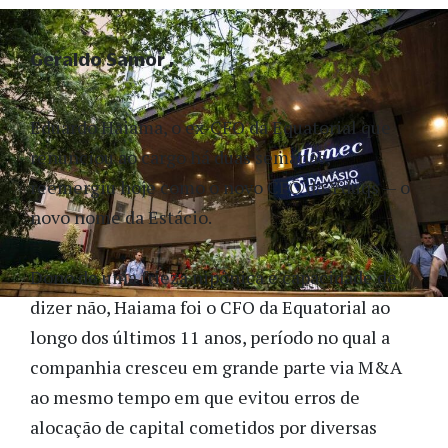
Geraldo Samor
Eduardo Haiama, o ex-CFO da Equatorial que
renunciou ao cargo há duas semanas,
reemergiu hoje como o novo CFO da Yduqs — o
novo nome da Estácio.
Dono de uma frieza nipônica e capacidade de
dizer não, Haiama foi o CFO da Equatorial ao
longo dos últimos 11 anos, período no qual a
companhia cresceu em grande parte via M&A
ao mesmo tempo em que evitou erros de
alocação de capital cometidos por diversas