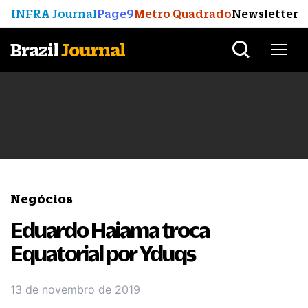
INFRA Journal
Page9
Metro Quadrado
Newsletter
Brazil
Journal
Negócios
Eduardo Haiama troca
Equatorial por Yduqs
13 de novembro de 2019