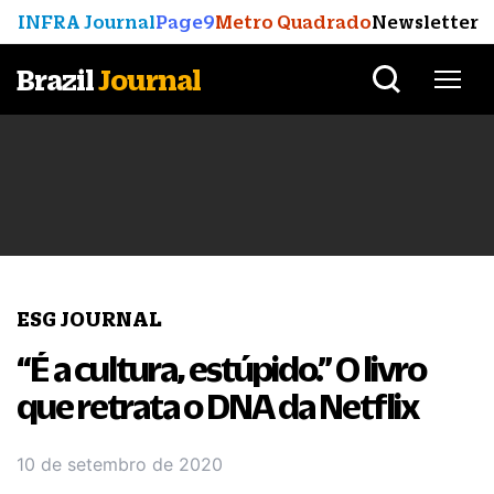
INFRA Journal
Page9
Metro Quadrado
Newsletter
Brazil
Journal
ESG JOURNAL
“É a cultura, estúpido.” O livro
que retrata o DNA da Netflix
10 de setembro de 2020