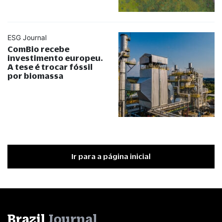
ESG Journal
ComBio recebe
investimento europeu.
A tese é trocar fóssil
por biomassa
Ir para a página inicial
Brazil
Journal