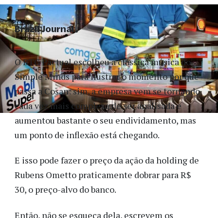
Brazil Journal
O BTG Pactual escolheu a clássica música do
Simple Minds para ilustrar o momento por que
passa a Cosan: sim, a empresa vem se tornando
cada vez mais complexa de ser analisada e
aumentou bastante o seu endividamento, mas
um ponto de inflexão está chegando.
E isso pode fazer o preço da ação da holding de
Rubens Ometto praticamente dobrar para R$
30, o preço-alvo do banco.
Então, não se esqueça dela, escrevem os