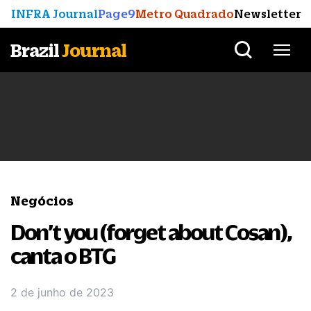
INFRA Journal
Page9
Metro Quadrado
Newsletter
Brazil
Journal
Negócios
Don’t you (forget about Cosan),
canta o BTG
2 de junho de 2023