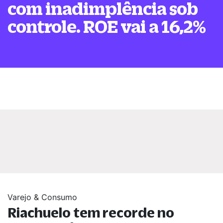
com inadimplência sob
controle. ROE vai a 16,2%
Varejo & Consumo
Riachuelo tem recorde no