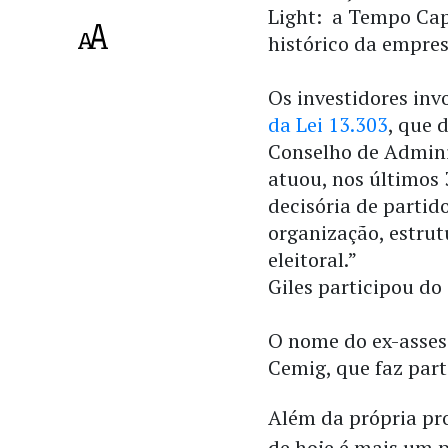
Light: a Tempo Capi
histórico da empresa
Os investidores in
da Lei 13.303
, que 
Conselho de Adminis
atuou, nos últimos 
decisória de partid
organização, estru
eleitoral.”
Giles participou d
O nome do ex-assess
Cemig, que faz part
Além da própria pro
de hoje é mais um 