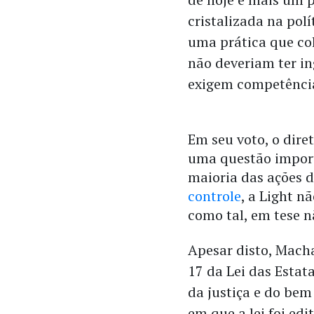
cristalizada na pol
uma prática que col
não deveriam ter i
exigem competência
Em seu voto, o dir
uma questão impor
maioria das ações d
controle
, a Light n
como tal, em tese n
Apesar disto, Macha
17 da Lei das Estata
da justiça e do be
em que a lei foi ed