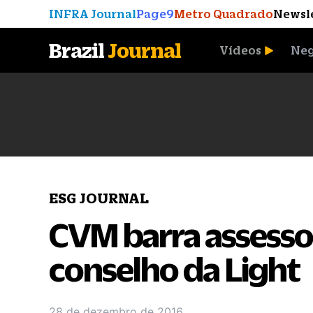
INFRA Journal
Page9
Metro Quadrado
Newsl
Brazil
Journal
Vídeos
Neg
A Moeda que Vingou
ESG JOURNAL
CVM barra assesso
conselho da Light
28 de dezembro de 2016