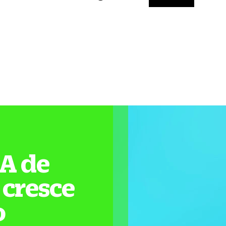
&A de
 cresce
o