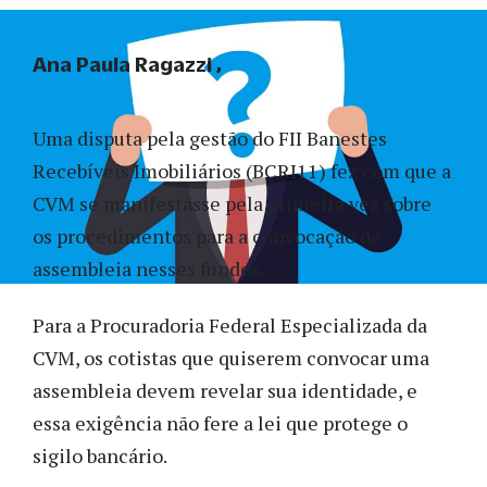
Ana Paula Ragazzi
Uma disputa pela gestão do FII Banestes
Recebíveis Imobiliários (BCRI11) fez com que a
CVM se manifestasse pela primeira vez sobre
os procedimentos para a convocação de
assembleia nesses fundos.
Para a Procuradoria Federal Especializada da
CVM, os cotistas que quiserem convocar uma
assembleia devem revelar sua identidade, e
essa exigência não fere a lei que protege o
sigilo bancário.