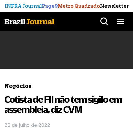
INFRA Journal
Page9
Metro Quadrado
Newsletter
Brazil
Journal
Negócios
Cotista de FII não tem sigilo em
assembleia, diz CVM
26 de julho de 2022