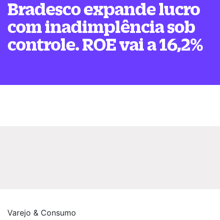
Bradesco expande lucro
com inadimplência sob
controle. ROE vai a 16,2%
Varejo & Consumo