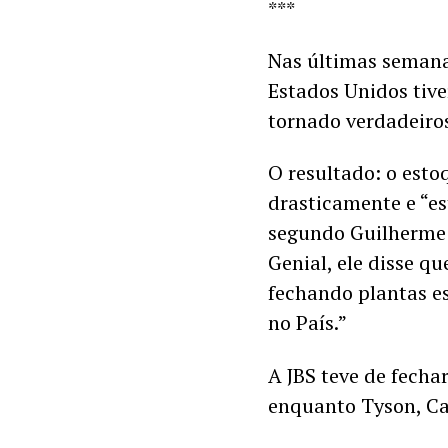
***
Nas últimas semana
Estados Unidos tive
tornado verdadeiros
O resultado: o estoq
drasticamente e “es
segundo Guilherme C
Genial, ele disse qu
fechando plantas e
no País.”
A JBS teve de fecha
enquanto Tyson, Car