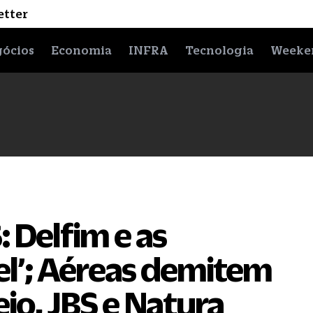
etter
ócios
Economia
INFRA
Tecnologia
Weeke
Delfim e as
el’; Aéreas demitem
ejo, JBS e Natura