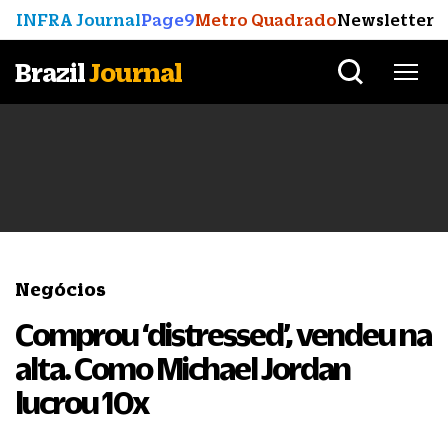
INFRA Journal
Page9
Metro Quadrado
Newsletter
Brazil
Journal
Negócios
Comprou ‘distressed’, vendeu na
alta. Como Michael Jordan
lucrou 10x