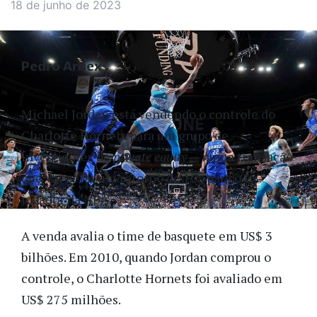
18 de junho de 2023
Pedro Arbex
Michael Jordan está vendendo o controle do
Charlotte Hornets para um grupo de
investidores de
private equity
— numa transação
que vai gerar um retorno de 10x para o ex-
jogador da NBA.
A venda avalia o time de basquete em US$ 3
bilhões. Em 2010, quando Jordan comprou o
controle, o Charlotte Hornets foi avaliado em
US$ 275 milhões.