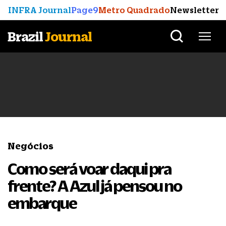
INFRA Journal
Page9
Metro Quadrado
Newsletter
Brazil
Journal
Negócios
Como será voar daqui pra
frente? A Azul já pensou no
embarque