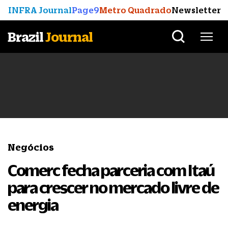
INFRA Journal
Page9
Metro Quadrado
Newsletter
Brazil
Journal
Negócios
Comerc fecha parceria com Itaú
para crescer no mercado livre de
energia