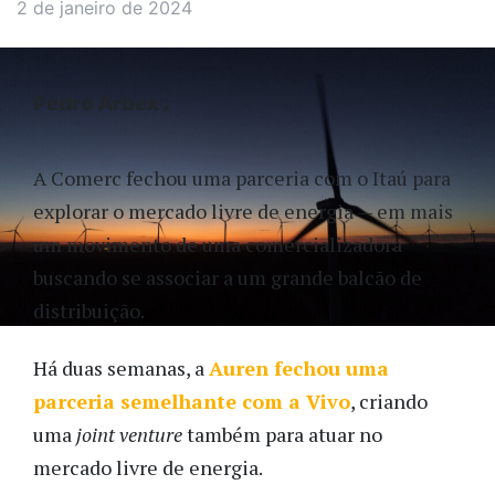
2 de janeiro de 2024
Pedro Arbex
A Comerc fechou uma parceria com o Itaú para
explorar o mercado livre de energia — em mais
um movimento de uma comercializadora
buscando se associar a um grande balcão de
distribuição.
Há duas semanas, a
Auren fechou uma
parceria semelhante com a Vivo
, criando
uma
joint venture
também para atuar no
mercado livre de energia.