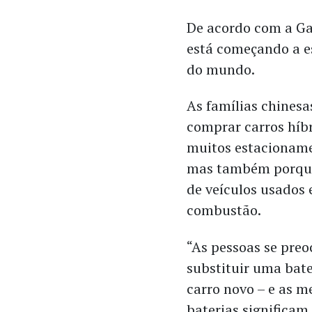
De acordo com a Ga
está começando a e
do mundo.
As famílias chinesa
comprar carros híb
muitos estacioname
mas também porque
de veículos usados e
combustão.
“As pessoas se preo
substituir uma bat
carro novo – e as m
baterias significam