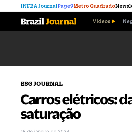
INFRA Journal
Page9
Metro Quadrado
Newsl
Brazil
Journal
Vídeos
Neg
A Moeda que Vingou
ESG JOURNAL
Carros elétricos: 
saturação
18 de janeiro de 2024