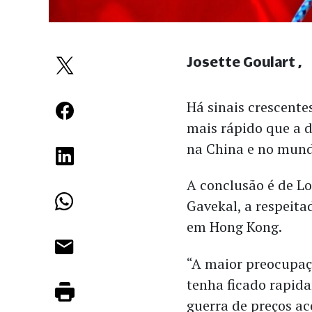
Josette Goulart
Há sinais crescente
mais rápido que a 
na China e no mun
A conclusão é de L
Gavekal, a respeita
em Hong Kong.
“A maior preocupaçã
tenha ficado rapid
guerra de preços ac