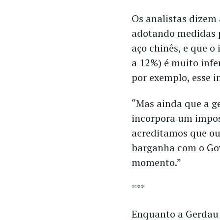
Os analistas dizem 
adotando medidas p
aço chinês, e que o
a 12%) é muito infe
por exemplo, esse 
“Mas ainda que a g
incorpora um impos
acreditamos que ou
barganha com o Gov
momento.”
***
Enquanto a Gerdau s