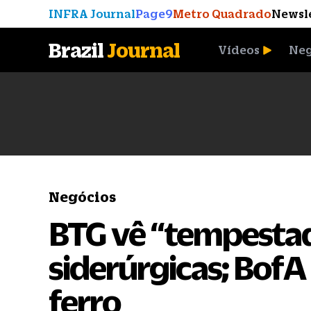
INFRA Journal
Page9
Metro Quadrado
Newsl
Brazil
Journal
Vídeos
Neg
A Moeda que Vingou
Negócios
BTG vê “tempestad
siderúrgicas; BofA
ferro