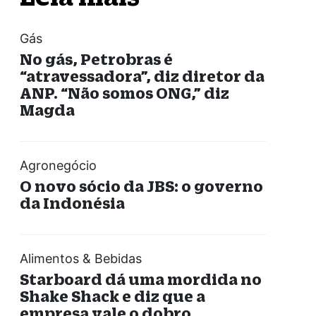
Gás
No gás, Petrobras é
“atravessadora”, diz diretor da
ANP. “Não somos ONG,” diz
Magda
Agronegócio
O novo sócio da JBS: o governo
da Indonésia
Alimentos & Bebidas
Starboard dá uma mordida no
Shake Shack e diz que a
empresa vale o dobro