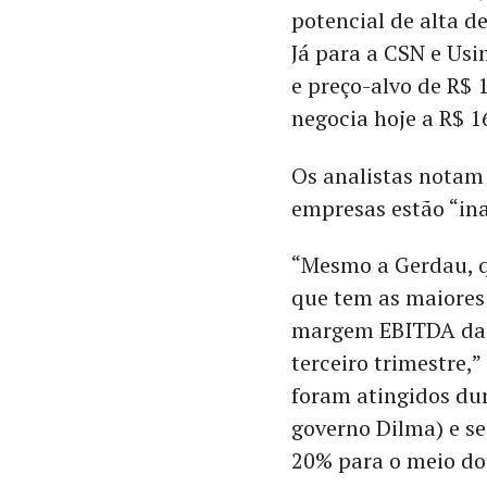
potencial de alta d
Já para a CSN e Us
e preço-alvo de R$ 
negocia hoje a R$ 1
Os analistas notam
empresas estão “in
“Mesmo a Gerdau, qu
que tem as maiores
margem EBITDA da u
terceiro trimestre,”
foram atingidos du
governo Dilma) e s
20% para o meio do 