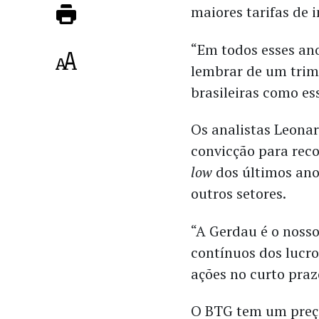
maiores tarifas de 
“Em todos esses an
lembrar de um trime
brasileiras como es
Os analistas Leona
convicção para rec
low
dos últimos an
outros setores.
“A Gerdau é o nosso
contínuos dos lucr
ações no curto prazo
O BTG tem um preço