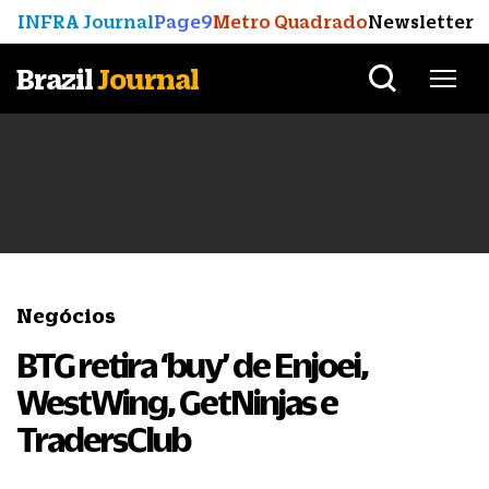
INFRA Journal
Page9
Metro Quadrado
Newsletter
Brazil
Journal
Negócios
BTG retira ‘buy’ de Enjoei,
WestWing, GetNinjas e
TradersClub