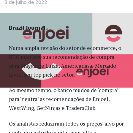
8 de julho de 2022
Brazil Journal
Numa ampla revisão do setor de ecommerce, o
BTG manteve sua recomendação de compra
para Magazine Luiza, Americanas e Mercado
Livre, seu top pick no setor.
Ao mesmo tempo, o banco mudou de ‘compra’
para ‘neutra’ as recomendações de Enjoei,
WestWing, GetNinjas e TradersClub.
Os analistas reduziram todos os preços-alvo por
conta do custo de capital mais alto e