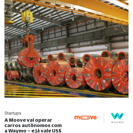
Startups
A Moove vai operar
carros autônomos com
a Waymo – e já vale US$