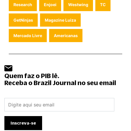
Research
Enjoei
Westwing
TC
GetNinjas
Magazine Luiza
Mercado Livre
Americanas
Quem faz o PIB lê.
Receba o Brazil Journal no seu email