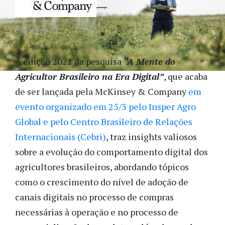
5 anos atrás
A edição 2021 da pesquisa
“A Mente do
Agricultor Brasileiro na Era Digital”
, que acaba
de ser lançada pela McKinsey & Company
em
evento organizado em 25/3 pelo Insper Agro
Global e pelo Centro Brasileiro de Relações
Internacionais (Cebri)
, traz insights valiosos
sobre a evolução do comportamento digital dos
agricultores brasileiros, abordando tópicos
como o crescimento do nível de adoção de
canais digitais no processo de compras
necessárias à operação e no processo de