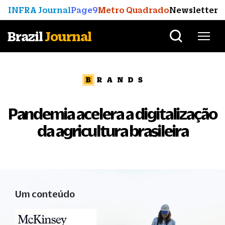
INFRA Journal
Page9
Metro Quadrado
Newsletter
Brazil
Journal
Pandemia acelera a digitalização
da agricultura brasileira
Um conteúdo