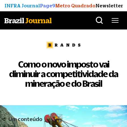
INFRA Journal
Page9
Metro Quadrado
Newsletter
Brazil
Journal
Como o novo imposto vai
diminuir a competitividade da
mineração e do Brasil
Um conteúdo