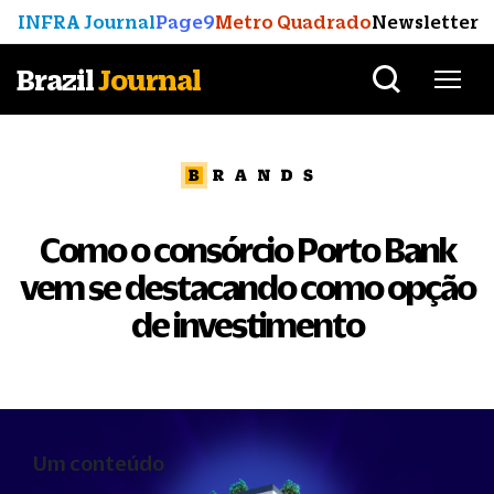
INFRA Journal
Page9
Metro Quadrado
Newsletter
Brazil
Journal
Como o consórcio Porto Bank
vem se destacando como opção
de investimento
Um conteúdo