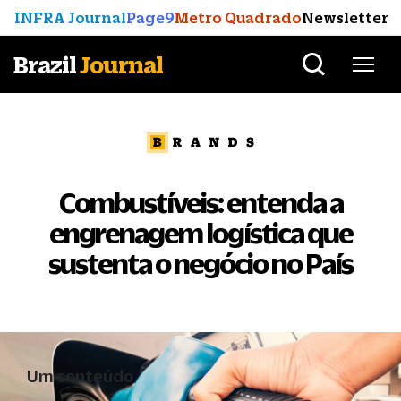
INFRA Journal
Page9
Metro Quadrado
Newsletter
Brazil
Journal
Combustíveis: entenda a
engrenagem logística que
sustenta o negócio no País
Um conteúdo