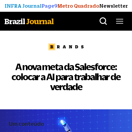
INFRA Journal
Page9
Metro Quadrado
Newsletter
Brazil
Journal
A nova meta da Salesforce:
colocar a AI para trabalhar de
verdade
Um conteúdo