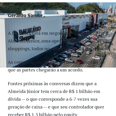
Geraldo Samor
A BR Malls está em negociações para comprar a
Almeida Júnior, uma operadora de seis
shoppings, todos no estado de Santa Catarina.
As conversas são fluidas, e não há garantias de
que as partes chegarão a um acordo.
Fontes próximas às conversas dizem que a
Almeida Júnior tem cerca de R$ 1 bilhão em
dívida — o que corresponde a 6-7 vezes sua
geração de caixa — e que seu controlador quer
receber R$ 1,5 bilhão pelo equity.