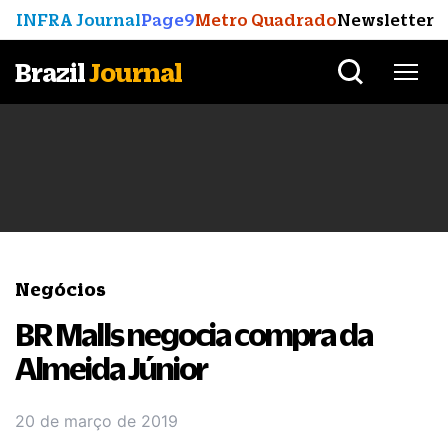
INFRA Journal
Page9
Metro Quadrado
Newsletter
Brazil
Journal
Negócios
BR Malls negocia compra da
Almeida Júnior
20 de março de 2019