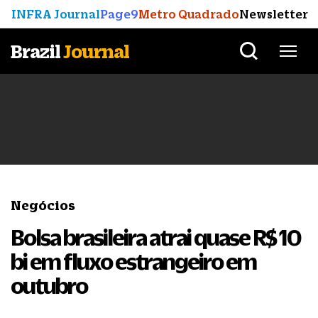
INFRA Journal
Page9
Metro Quadrado
Newsletter
Brazil
Journal
Negócios
Bolsa brasileira atrai quase R$ 10
bi em fluxo estrangeiro em
outubro