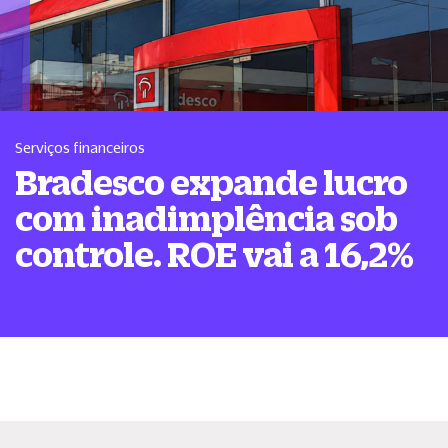
Serviços financeiros
Bradesco expande lucro
com inadimplência sob
controle. ROE vai a 16,2%