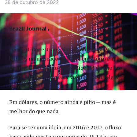
28 de outubro de 2022
Brazil Journal
O investidor estrangeiro já colocou R$ 9,5
bilhões no mercado de ações brasileiro em
outubro — elevando o fluxo líquido do ano para
R$ 79,5 bilhões, o maior volume (com folga)
desde 2016.
Em dólares, o número ainda é pífio — mas é
melhor do que nada.
Para se ter uma ideia, em 2016 e 2017, o fluxo
havia sido positivo em cerca de R$ 14 bi por