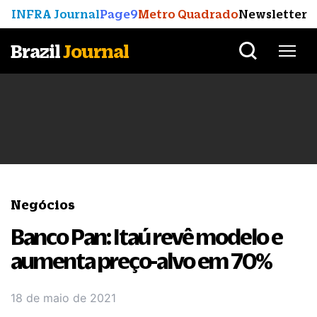
INFRA Journal
Page9
Metro Quadrado
Newsletter
Brazil
Journal
Negócios
Banco Pan: Itaú revê modelo e
aumenta preço-alvo em 70%
18 de maio de 2021