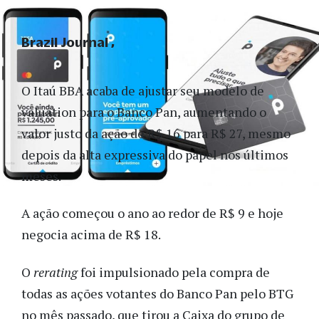
Brazil Journal
O Itaú BBA acaba de ajustar seu modelo de
valuation para o Banco Pan, aumentando o
valor justo da ação de R$ 16 para R$ 27, mesmo
depois da alta expressiva do papel nos últimos
meses.
A ação começou o ano ao redor de R$ 9 e hoje
negocia acima de R$ 18.
O
rerating
foi impulsionado pela compra de
todas as ações votantes do Banco Pan pelo BTG
no mês passado, que tirou a Caixa do grupo de