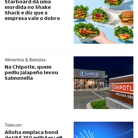
Starboard dá uma
mordida no Shake
Shack e diz que a
empresa vale o dobro
Alimentos & Bebidas
Na Chipotle, quem
pediu jalapeño levou
Salmonella
Telecom
Alloha emplaca bond
de US$ 350 milhões; eB