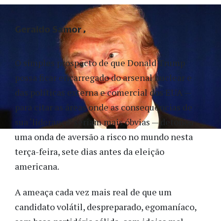
Geraldo Samor
O simples prospecto de que Donald Trump
possa ficar encarregado do arsenal nuclear e
das políticas externa e comercial dos EUA —
para citar as áreas onde as consequências de
sua ‘liderança’ seriam mais óbvias — detonou
uma onda de aversão a risco no mundo nesta
terça-feira, sete dias antes da eleição
americana.
A ameaça cada vez mais real de que um
candidato volátil, despreparado, egomaníaco,