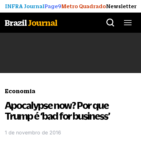
INFRA Journal
Page9
Metro Quadrado
Newsletter
Brazil
Journal
Economia
Apocalypse now? Por que
Trump é ‘bad for business’
1 de novembro de 2016