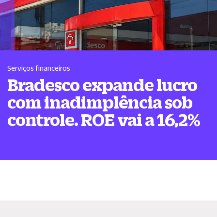
Serviços financeiros
Bradesco expande lucro
com inadimplência sob
controle. ROE vai a 16,2%