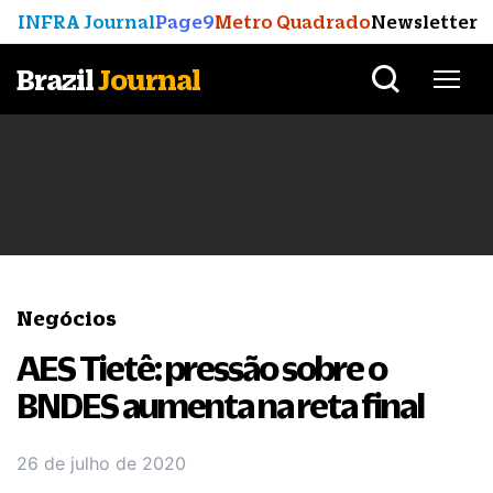
INFRA Journal
Page9
Metro Quadrado
Newsletter
Brazil
Journal
Negócios
AES Tietê: pressão sobre o
BNDES aumenta na reta final
26 de julho de 2020