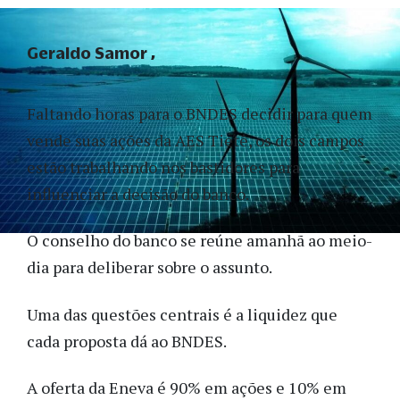
Geraldo Samor
Faltando horas para o BNDES decidir para quem
vende suas ações da AES Tietê, os dois campos
estão trabalhando nos bastidores para
influenciar a decisão do banco.
O conselho do banco se reúne amanhã ao meio-
dia para deliberar sobre o assunto.
Uma das questões centrais é a liquidez que
cada proposta dá ao BNDES.
A oferta da Eneva é 90% em ações e 10% em