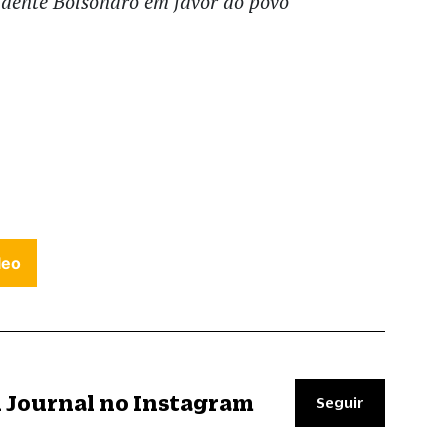
idente Bolsonaro em favor do povo
leo
il Journal no Instagram
Seguir