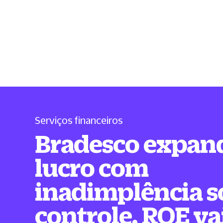
Serviços financeiros
Bradesco expan
lucro com
inadimplência s
controle. ROE va