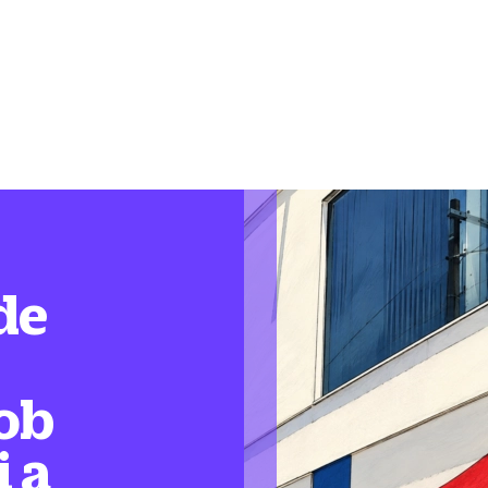
de
ob
i a