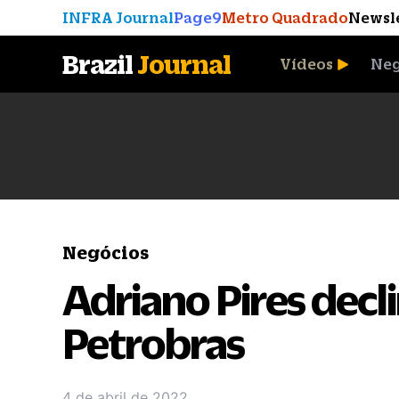
INFRA Journal
Page9
Metro Quadrado
Newsl
Brazil
Journal
Vídeos
Neg
A Moeda que Vingou
Negócios
Adriano Pires decli
Petrobras
4 de abril de 2022