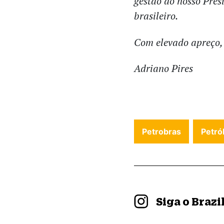
gestão do nosso Pres
brasileiro.
Com elevado apreço,
Adriano Pires
Petrobras
Petró
Siga o Braz