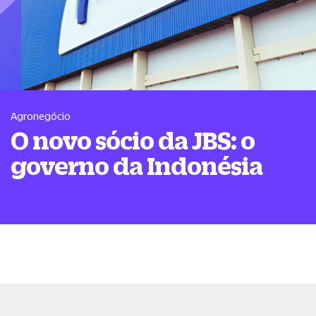
Agronegócio
O novo sócio da JBS: o
governo da Indonésia