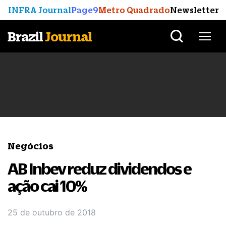
INFRA Journal
Page9
Metro Quadrado
Newsletter
Brazil
Journal
Negócios
AB Inbev reduz dividendos e
ação cai 10%
25 de outubro de 2018