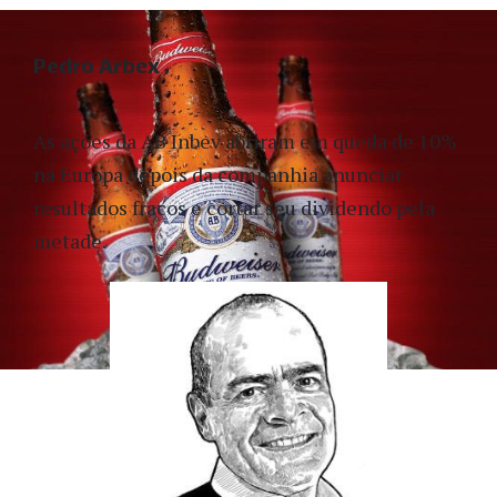
Pedro Arbex
As ações da AB Inbev abriram em queda de 10%
na Europa depois da companhia anunciar
resultados fracos e cortar seu dividendo pela
metade.