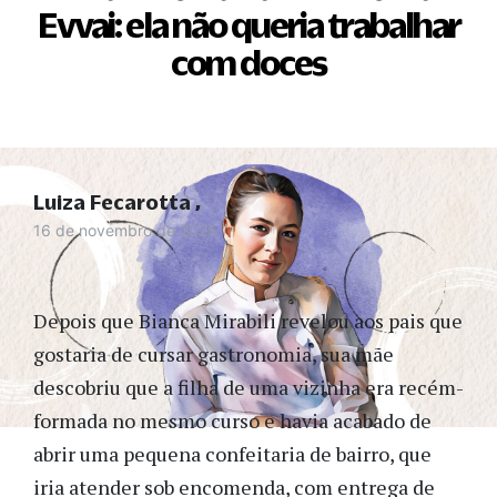
Evvai: ela não queria trabalhar
com doces
Luiza Fecarotta
16 de novembro de 2025
Depois que Bianca Mirabili revelou aos pais que
gostaria de cursar gastronomia, sua mãe
descobriu que a filha de uma vizinha era recém-
formada no mesmo curso e havia acabado de
abrir uma pequena confeitaria de bairro, que
iria atender sob encomenda, com entrega de