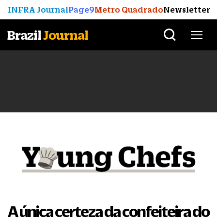
INFRA Journal
Page9
Metro Quadrado
Newsletter
Brazil
Journal
A única certeza da confeiteira do