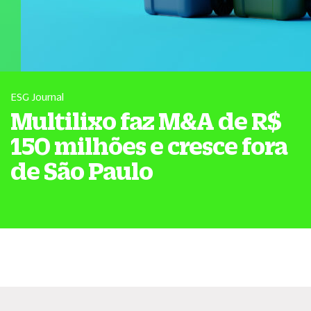
ESG Journal
Multilixo faz M&A de R$
150 milhões e cresce fora
de São Paulo