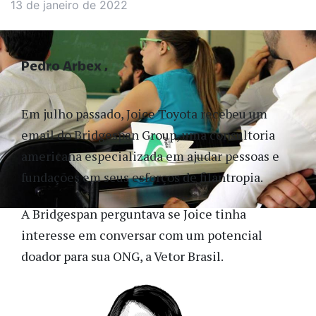
13 de janeiro de 2022
Pedro Arbex
Em julho passado, Joice Toyota recebeu um
email do Bridgespan Group, uma consultoria
americana especializada em ajudar pessoas e
fundações em seus esforços de filantropia.
A Bridgespan perguntava se Joice tinha
interesse em conversar com um potencial
doador para sua ONG, a Vetor Brasil.