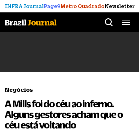
INFRA Journal
Page9
Metro Quadrado
Newsletter
Brazil
Journal
Negócios
A Mills foi do céu ao inferno.
Alguns gestores acham que o
céu está voltando