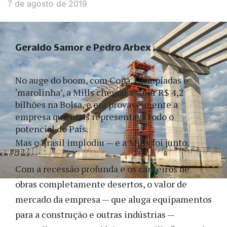
7 de agosto de 2019
Geraldo Samor e Pedro Arbex
No auge do boom, com Copa, Olimpíadas e
‘marolinha’, a Mills chegou a valer R$ 4,2
bilhões na Bolsa, e era provavelmente a
empresa que mais representava todo o
potencial do País.
Mas o Brasil implodiu — e a Mills foi junto.
Com a recessão profunda e os canteiros de
obras completamente desertos, o valor de
mercado da empresa — que aluga equipamentos
para a construção e outras indústrias —