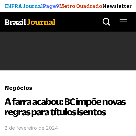
INFRA Journal
Page9
Metro Quadrado
Newsletter
Brazil
Journal
Negócios
A farra acabou: BC impõe novas
regras para títulos isentos
2 de fevereiro de 2024