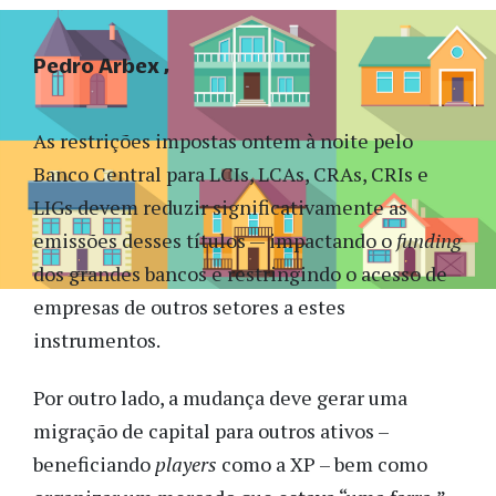
Pedro Arbex
As restrições impostas ontem à noite pelo
Banco Central para LCIs, LCAs, CRAs, CRIs e
LIGs devem reduzir significativamente as
emissões desses títulos — impactando o
funding
dos grandes bancos e restringindo o acesso de
empresas de outros setores a estes
instrumentos.
Por outro lado, a mudança deve gerar uma
migração de capital para outros ativos –
beneficiando
players
como a XP – bem como