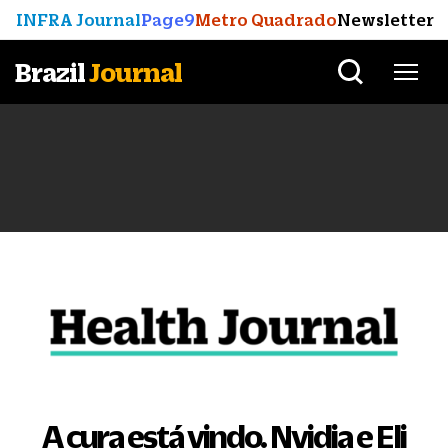
INFRA Journal
Page9
Metro Quadrado
Newsletter
Brazil
Journal
A cura está vindo. Nvidia e Eli