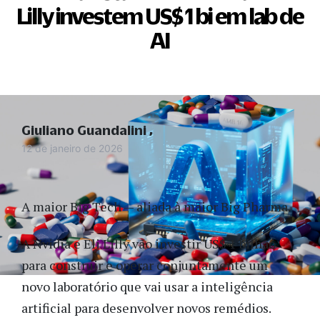
Lilly investem US$ 1 bi em lab de
AI
Giuliano Guandalini
12 de janeiro de 2026
A maior Big Tech — aliada à maior Big Pharma.
A Nvidia e Eli Lilly vão investir US$ 1 bilhão
para construir e operar conjuntamente um
novo laboratório que vai usar a inteligência
artificial para desenvolver novos remédios.