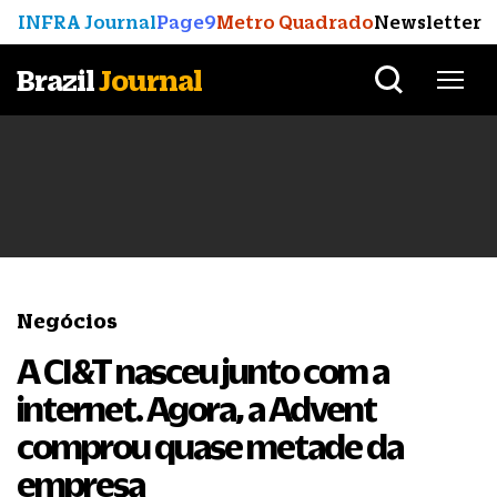
INFRA Journal
Page9
Metro Quadrado
Newsletter
Brazil
Journal
Negócios
A CI&T nasceu junto com a
internet. Agora, a Advent
comprou quase metade da
empresa