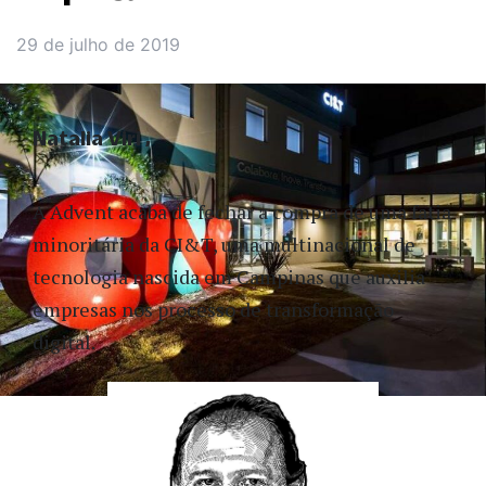
29 de julho de 2019
Natalia Viri
A Advent acaba de fechar a compra de uma fatia
minoritária da CI&T, uma multinacional de
tecnologia nascida em Campinas que auxilia
empresas nos processo de transformação
digital.